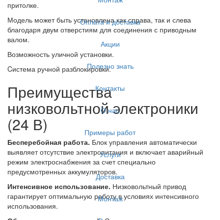
притолке.
Модель может быть установлена как справа, так и слева
Оплата и доставка
благодаря двум отверстиям для соединения с приводным
валом.
Акции
Возможность уличной установки.
Полезно знать
Cистема ручной разблокировки.
Преимущества
Контакты
низковольтной электроники
О нас
(24 В)
Примеры работ
Бесперебойная работа.
Блок управления автоматически
выявляет отсутствие электропитания и включает аварийный
Услуги
режим электроснабжения за счет специально
предусмотренных аккумуляторов.
Доставка
Интенсивное использование.
Низковольтный привод
гарантирует оптимальную работу в условиях интенсивного
Монтаж
использования.