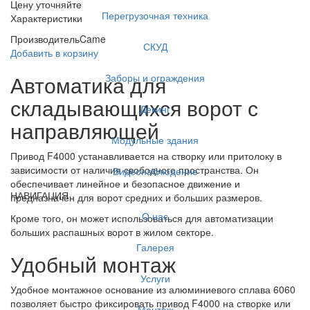
Цену уточняйте
Перегрузочная техника
Характеристики
Производитель
Came
СКУД
Добавить в корзину
Автоматика для
Заборы и ограждения
складывающихся ворот с
Декинг
направляющей
Модульные здания
Привод F4000 устанавливается на створку или притолоку в
зависимости от наличия свободного пространства. Он
Видеонаблюдение
обеспечивает линейное и безопасное движение и
НАВИГАЦИЯ
предназначен для ворот средних и больших размеров.
О нас
Кроме того, он может использоваться для автоматизации
больших распашных ворот в жилом секторе.
Галерея
Удобный монтаж
Услуги
Удобное монтажное основание из алюминиевого сплава 6060
позволяет быстро фиксировать привод F4000 на створке или
Монтаж