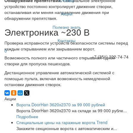
Отзывы
Обнаружение препятствий.
Специальное электронное
устройство постоянно контролирует движение створки,
останавливая или меняя направление движения при
Акции
обнаружении препятствия.
Полезно знать
Электроника ~230 В
Контакты
Проверка исправности устройств безопасности системы перед
каждым открыванием или закрыванием ворот.
0
+7 (351) 222-74-74
Возможность полного или частичного открывания одной
створки для пропуска пешеходов.
Дистанционное управление автоматической системой с
помощью пульта, включая возможность немедленной
остановки движения створок.
Акции
Ворота DoorHan 3620x2370 за 99 000 рублей
Ворота DoorHan 3620x2370 на складе за 99 000 рубле...
Подробнее
Специальные цены на гаражные ворота Trend
Закажите секционные ворота с автоматическим и...