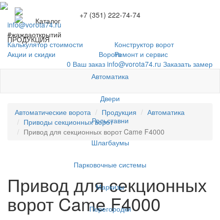
+7 (351) 222-74-74
Каталог
info@vorota74.ru
#жаждаоткрытий
ПРОДУКЦИЯ
Калькулятор стоимости
Конструктор ворот
Ворота
Акции и скидки
Ремонт и сервис
0
Ваш заказ
info@vorota74.ru
Заказать замер
Автоматика
Двери
Автоматические ворота
Продукция
Автоматика
Рольставни
Приводы секционных ворот
Привод для секционных ворот Came F4000
Шлагбаумы
Парковочные системы
Привод для секционных
Маркизы
ворот Came F4000
Перегородки