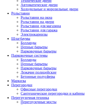
Технические двери
Автоматические двери
Холодильные и морозильные двери
Рольставни
Рольставни на окна
Рольставни на двери
Рольставни для магазина
Рольставни для гаража
Электрокарнизы
Шлагбаумы
Болларды
Цепные барьеры
Парковочные барьеры
Парковочные системы
Болларды
Цепные барьеры
Парковочные барьеры
Лежачие полицейские
Бетонные полусферы
Маркизы
Перегородки
Офисные перегородки
Сантехнические перегородки и кабины
Перегрузочная техника
Перегрузочные мосты