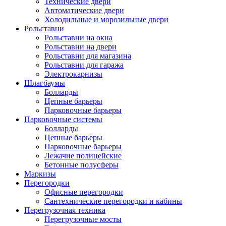
Технические двери
Автоматические двери
Холодильные и морозильные двери
Рольставни
Рольставни на окна
Рольставни на двери
Рольставни для магазина
Рольставни для гаража
Электрокарнизы
Шлагбаумы
Болларды
Цепные барьеры
Парковочные барьеры
Парковочные системы
Болларды
Цепные барьеры
Парковочные барьеры
Лежачие полицейские
Бетонные полусферы
Маркизы
Перегородки
Офисные перегородки
Сантехнические перегородки и кабины
Перегрузочная техника
Перегрузочные мосты