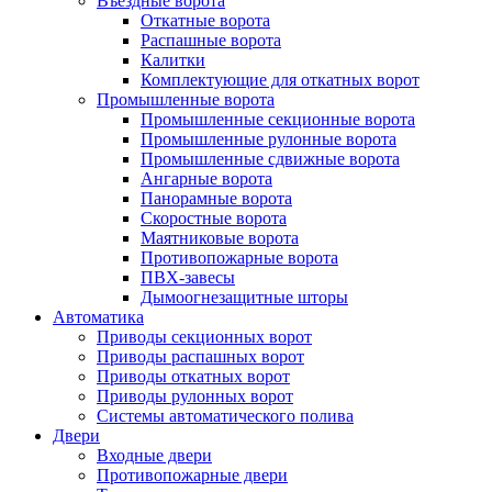
Въездные ворота
Откатные ворота
Распашные ворота
Калитки
Комплектующие для откатных ворот
Промышленные ворота
Промышленные секционные ворота
Промышленные рулонные ворота
Промышленные сдвижные ворота
Ангарные ворота
Панорамные ворота
Скоростные ворота
Маятниковые ворота
Противопожарные ворота
ПВХ-завесы
Дымоогнезащитные шторы
Автоматика
Приводы секционных ворот
Приводы распашных ворот
Приводы откатных ворот
Приводы рулонных ворот
Системы автоматического полива
Двери
Входные двери
Противопожарные двери