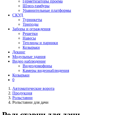
Герметизаторы проема
Шлюз-тамбуры
Уравнительные платформы
СКУД
Турникеты
Триподы
Заборы и ограждения
Решетки
Навесы
Теплицы и парники
Козырьки
Декинг
Модульные здания
Видео наблюдение
Видеодомофоны
Камеры видеонаблюдения
Козырьки
0
Автоматические ворота
Продукция
Рольставни
Рольставни для дачи
Рольставни для дачи