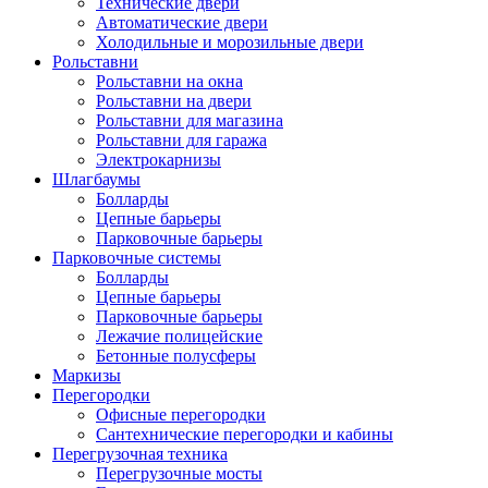
Технические двери
Автоматические двери
Холодильные и морозильные двери
Рольставни
Рольставни на окна
Рольставни на двери
Рольставни для магазина
Рольставни для гаража
Электрокарнизы
Шлагбаумы
Болларды
Цепные барьеры
Парковочные барьеры
Парковочные системы
Болларды
Цепные барьеры
Парковочные барьеры
Лежачие полицейские
Бетонные полусферы
Маркизы
Перегородки
Офисные перегородки
Сантехнические перегородки и кабины
Перегрузочная техника
Перегрузочные мосты