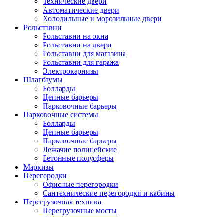
Технические двери
Автоматические двери
Холодильные и морозильные двери
Рольставни
Рольставни на окна
Рольставни на двери
Рольставни для магазина
Рольставни для гаража
Электрокарнизы
Шлагбаумы
Болларды
Цепные барьеры
Парковочные барьеры
Парковочные системы
Болларды
Цепные барьеры
Парковочные барьеры
Лежачие полицейские
Бетонные полусферы
Маркизы
Перегородки
Офисные перегородки
Сантехнические перегородки и кабины
Перегрузочная техника
Перегрузочные мосты