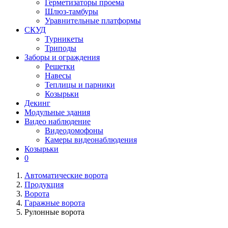
Герметизаторы проема
Шлюз-тамбуры
Уравнительные платформы
СКУД
Турникеты
Триподы
Заборы и ограждения
Решетки
Навесы
Теплицы и парники
Козырьки
Декинг
Модульные здания
Видео наблюдение
Видеодомофоны
Камеры видеонаблюдения
Козырьки
0
Автоматические ворота
Продукция
Ворота
Гаражные ворота
Рулонные ворота