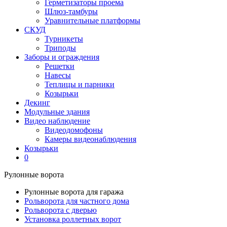
Герметизаторы проема
Шлюз-тамбуры
Уравнительные платформы
СКУД
Турникеты
Триподы
Заборы и ограждения
Решетки
Навесы
Теплицы и парники
Козырьки
Декинг
Модульные здания
Видео наблюдение
Видеодомофоны
Камеры видеонаблюдения
Козырьки
0
Рулонные ворота
Рулонные ворота для гаража
Рольворота для частного дома
Рольворота с дверью
Установка роллетных ворот