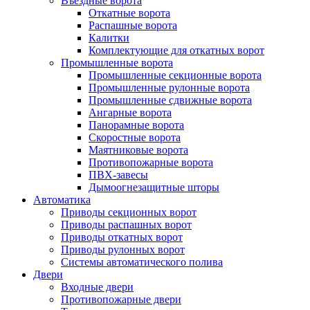
Въездные ворота
Откатные ворота
Распашные ворота
Калитки
Комплектующие для откатных ворот
Промышленные ворота
Промышленные секционные ворота
Промышленные рулонные ворота
Промышленные сдвижные ворота
Ангарные ворота
Панорамные ворота
Скоростные ворота
Маятниковые ворота
Противопожарные ворота
ПВХ-завесы
Дымоогнезащитные шторы
Автоматика
Приводы секционных ворот
Приводы распашных ворот
Приводы откатных ворот
Приводы рулонных ворот
Системы автоматического полива
Двери
Входные двери
Противопожарные двери