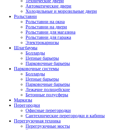
Технические двери
Автоматические двери
Холодильные и морозильные двери
Рольставни
Рольставни на окна
Рольставни на двери
Рольставни для магазина
Рольставни для гаража
Электрокарнизы
Шлагбаумы
Болларды
Цепные барьеры
Парковочные барьеры
Парковочные системы
Болларды
Цепные барьеры
Парковочные барьеры
Лежачие полицейские
Бетонные полусферы
Маркизы
Перегородки
Офисные перегородки
Сантехнические перегородки и кабины
Перегрузочная техника
Перегрузочные мосты