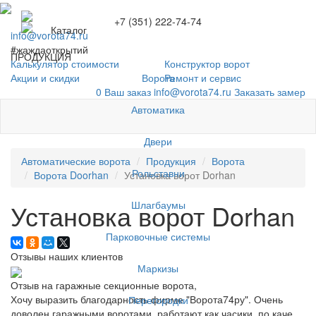
+7 (351) 222-74-74
Каталог
info@vorota74.ru
#жаждаоткрытий
ПРОДУКЦИЯ
Калькулятор стоимости
Конструктор ворот
Ворота
Акции и скидки
Ремонт и сервис
0
Ваш заказ
info@vorota74.ru
Заказать замер
Автоматика
Двери
Автоматические ворота
Продукция
Ворота
Рольставни
Ворота Doorhan
Установка ворот Dorhan
Шлагбаумы
Установка ворот Dorhan
Парковочные системы
Отзывы наших клиентов
Маркизы
Отзыв на гаражные секционные ворота,
Хочу выразить благодарность фирме "Ворота74ру". Очень
Перегородки
доволен гаражными воротами, работают как часики, по каче...