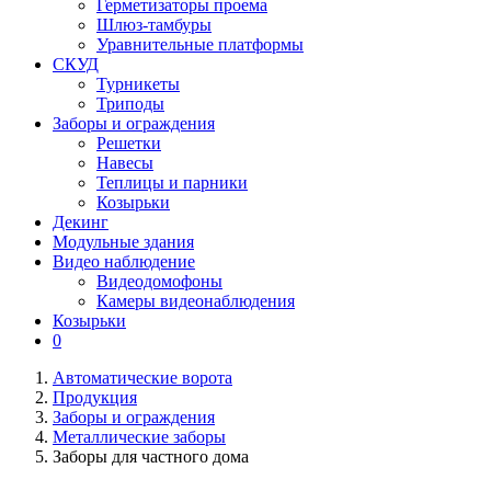
Герметизаторы проема
Шлюз-тамбуры
Уравнительные платформы
СКУД
Турникеты
Триподы
Заборы и ограждения
Решетки
Навесы
Теплицы и парники
Козырьки
Декинг
Модульные здания
Видео наблюдение
Видеодомофоны
Камеры видеонаблюдения
Козырьки
0
Автоматические ворота
Продукция
Заборы и ограждения
Металлические заборы
Заборы для частного дома