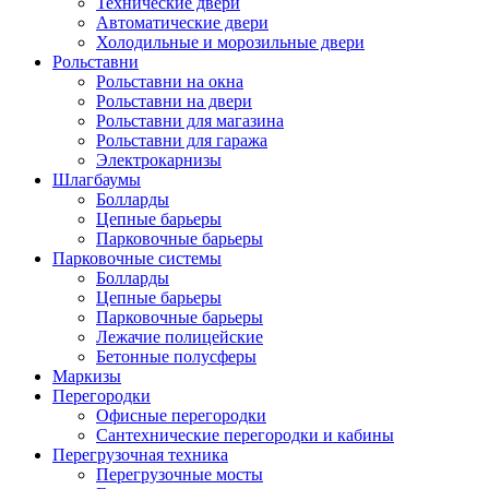
Технические двери
Автоматические двери
Холодильные и морозильные двери
Рольставни
Рольставни на окна
Рольставни на двери
Рольставни для магазина
Рольставни для гаража
Электрокарнизы
Шлагбаумы
Болларды
Цепные барьеры
Парковочные барьеры
Парковочные системы
Болларды
Цепные барьеры
Парковочные барьеры
Лежачие полицейские
Бетонные полусферы
Маркизы
Перегородки
Офисные перегородки
Сантехнические перегородки и кабины
Перегрузочная техника
Перегрузочные мосты