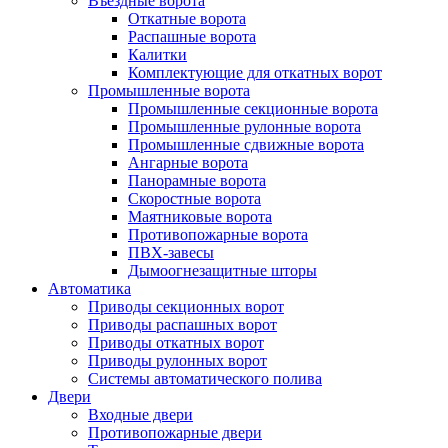
Въездные ворота
Откатные ворота
Распашные ворота
Калитки
Комплектующие для откатных ворот
Промышленные ворота
Промышленные секционные ворота
Промышленные рулонные ворота
Промышленные сдвижные ворота
Ангарные ворота
Панорамные ворота
Скоростные ворота
Маятниковые ворота
Противопожарные ворота
ПВХ-завесы
Дымоогнезащитные шторы
Автоматика
Приводы секционных ворот
Приводы распашных ворот
Приводы откатных ворот
Приводы рулонных ворот
Системы автоматического полива
Двери
Входные двери
Противопожарные двери