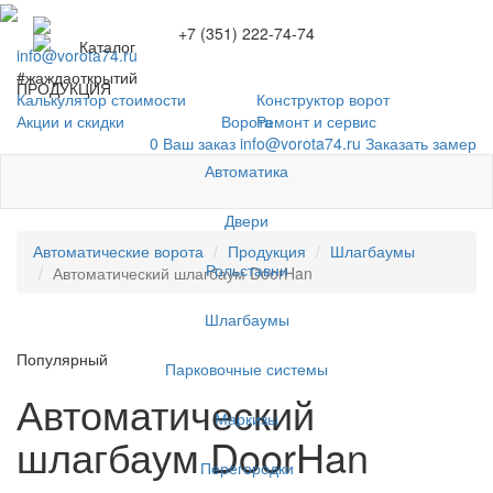
+7 (351) 222-74-74
Каталог
info@vorota74.ru
#жаждаоткрытий
ПРОДУКЦИЯ
Калькулятор стоимости
Конструктор ворот
Ворота
Акции и скидки
Ремонт и сервис
0
Ваш заказ
info@vorota74.ru
Заказать замер
Автоматика
Двери
Автоматические ворота
Продукция
Шлагбаумы
Рольставни
Автоматический шлагбаум DoorHan
Шлагбаумы
Популярный
Парковочные системы
Автоматический
Маркизы
шлагбаум DoorHan
Перегородки