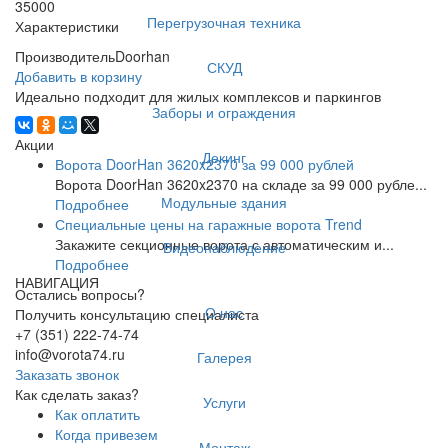
35000
Перегрузочная техника
Характеристики
Производитель
Doorhan
СКУД
Добавить в корзину
Идеально подходит для жилых комплексов и паркингов
Заборы и ограждения
Акции
Декинг
Ворота DoorHan 3620x2370 за 99 000 рублей
Ворота DoorHan 3620x2370 на складе за 99 000 рубле...
Модульные здания
Подробнее
Специальные цены на гаражные ворота Trend
Закажите секционные ворота с автоматическим и...
Видеонаблюдение
Подробнее
НАВИГАЦИЯ
Остались вопросы?
О нас
Получить консультацию специалиста
+7 (351) 222-74-74
info@vorota74.ru
Галерея
Заказать звонок
Как сделать заказ?
Услуги
Как оплатить
Когда привезем
Монтаж