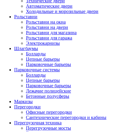
Технические двери
Автоматические двери
Холодильные и морозильные двери
Рольставни
Рольставни на окна
Рольставни на двери
Рольставни для магазина
Рольставни для гаража
Электрокарнизы
Шлагбаумы
Болларды
Цепные барьеры
Парковочные барьеры
Парковочные системы
Болларды
Цепные барьеры
Парковочные барьеры
Лежачие полицейские
Бетонные полусферы
Маркизы
Перегородки
Офисные перегородки
Сантехнические перегородки и кабины
Перегрузочная техника
Перегрузочные мосты