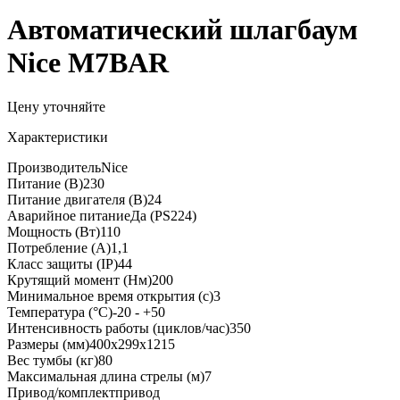
Автоматический шлагбаум
Nice M7BAR
Цену уточняйте
Характеристики
Производитель
Nice
Питание (В)
230
Питание двигателя (В)
24
Аварийное питание
Да (PS224)
Мощность (Вт)
110
Потребление (А)
1,1
Класс защиты (IP)
44
Крутящий момент (Нм)
200
Минимальное время открытия (с)
3
Температура (°C)
-20 - +50
Интенсивность работы (циклов/час)
350
Размеры (мм)
400x299x1215
Вес тумбы (кг)
80
Максимальная длина стрелы (м)
7
Привод/комплект
привод