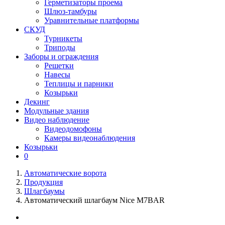
Герметизаторы проема
Шлюз-тамбуры
Уравнительные платформы
СКУД
Турникеты
Триподы
Заборы и ограждения
Решетки
Навесы
Теплицы и парники
Козырьки
Декинг
Модульные здания
Видео наблюдение
Видеодомофоны
Камеры видеонаблюдения
Козырьки
0
Автоматические ворота
Продукция
Шлагбаумы
Автоматический шлагбаум Nice M7BAR